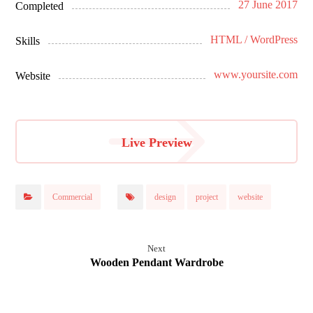
27 June 2017
Completed
HTML / WordPress
Skills
www.yoursite.com
Website
Live Preview
Commercial
design
project
website
Next
Wooden Pendant Wardrobe